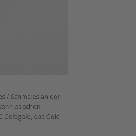
nes / Schmales an der
 wenn es schon
0 Gelbgold, das Gold