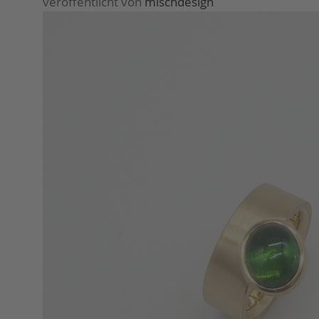
veröffentlicht von
mischdesign