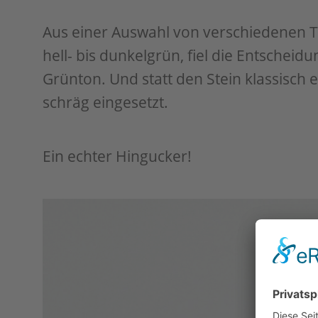
Aus einer Auswahl von verschiedenen 
hell- bis dunkelgrün, fiel die Entscheid
Grünton. Und statt den Stein klassisch 
schräg eingesetzt.
Ein echter Hingucker!