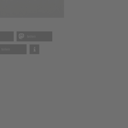
teilen
teilen