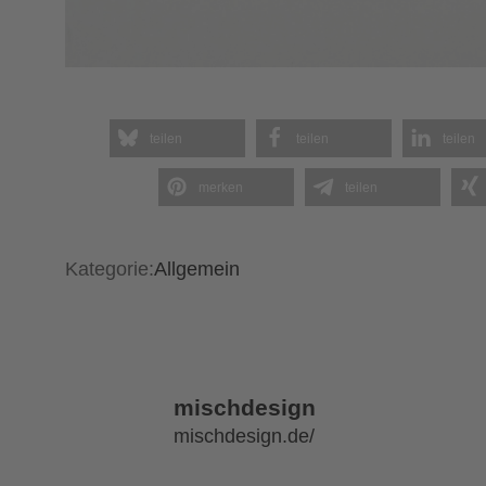
teilen
teilen
teilen
merken
teilen
Kategorie:
Allgemein
mischdesign
mischdesign.de/