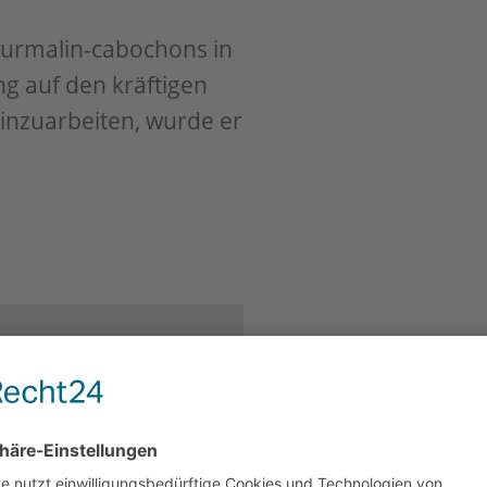
Turmalin-cabochons in
ung auf den kräftigen
einzuarbeiten, wurde er